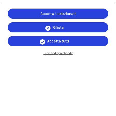
20.05.2025
Accetta i selezionati
Rifiuta
Eventi
Accetta tutti
Provided by websedit
13 →
16
maggio
ottobre
2026
Mostre
Ritratti/Portraits