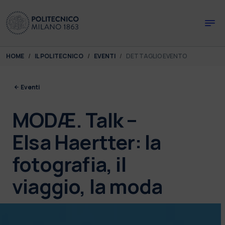
Skip to main content
Skip to page footer
You are here:
HOME
IL POLITECNICO
EVENTI
DETTAGLIO EVENTO
Eventi
MODÆ. Talk –
Elsa Haertter: la
fotografia, il
viaggio, la moda