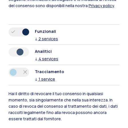
ha interpretato con eccezionale creatività abiti
del consenso sono disponibili nella nostra
Privacy policy
.
e luoghi.Città e paesaggi esotici sono gli
scenari dei suoi scatti, dove le fantasie dei
vestiti esaltano di volta in volta architetture e
Funzionali
colori, raccontati poi negli affascinanti diari di
↓
2
services
questa artista visionaria.
Analitici
Marco Turinetto, docente del Dipartimento di
↓
4
services
Design, dialogherà con Giovanni Maria Conti,
Coordinatore del Corso di Studi in Design della
Tracciamento
↓
1
service
Moda, Politecnico di Milano.
Vi aspettiamo il 20 maggio alle 17:30 presso gli
Hai il diritto di revocare il tuo consenso in qualsiasi
Archivi Storici.
momento, sia singolarmente che nella sua interezza. In
caso di revoca del consenso al trattamento dei dati, i dati
raccolti legalmente fino alla revoca possono ancora
essere trattati dal fornitore.
Data