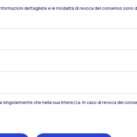
Informazioni dettagliate e le modalità di revoca del consenso sono di
Residenze
Frontiere
Es
Alumni
Webeep
S
sia singolarmente che nella sua interezza. In caso di revoca del consen
Naviga il sito
Il Politecnico
Formazione