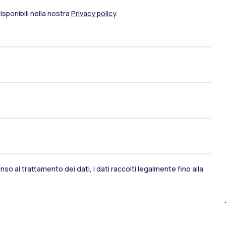
sponibili nella nostra
Privacy policy
.
ami di stato
Career Service
port
Pok
IT
EN
so al trattamento dei dati, i dati raccolti legalmente fino alla
Risorse
WeBeep
Lavora con noi
Cerca aule