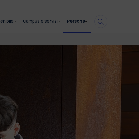
enibile
Campus e servizi
Persone