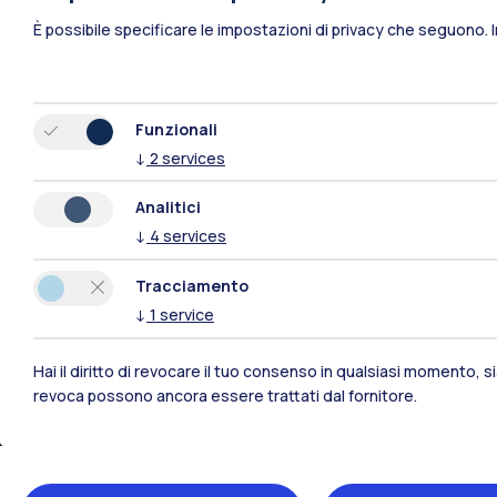
È possibile specificare le impostazioni di privacy che seguono.
Polimi Community
Tutti i siti dell’ecosistema
Funzionali
↓
2
services
Analitici
↓
4
services
Tracciamento
↓
1
service
Hai il diritto di revocare il tuo consenso in qualsiasi momento, 
Sedi
revoca possono ancora essere trattati dal fornitore.
Milano Leonardo
Milano Bovisa