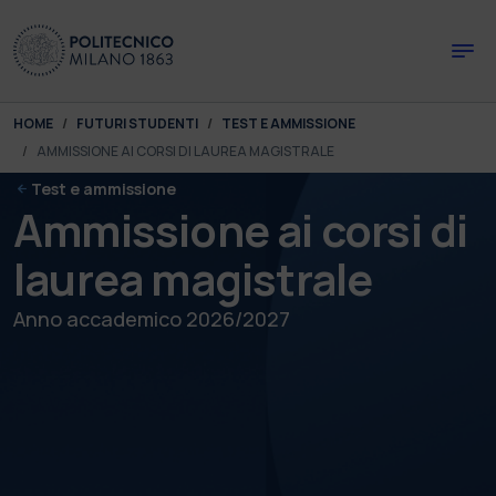
Skip to main content
Skip to page footer
You are here:
HOME
FUTURI STUDENTI
TEST E AMMISSIONE
AMMISSIONE AI CORSI DI LAUREA MAGISTRALE
Test e ammissione
Ammissione ai corsi di
laurea magistrale
Anno accademico 2026/2027