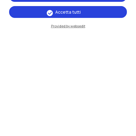
Accetta tutti
IT
EN
Provided by websedit
Sedi
Milano Leonardo
Milano Bovisa
Cremona
Lecco
Mantova
Piacenza
Xi'an