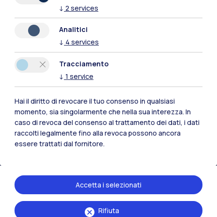
↓
2
services
Analitici
↓
4
services
Polimi Community
Tracciamento
Tutti i siti dell’ecosistema
↓
1
service
Hai il diritto di revocare il tuo consenso in qualsiasi
Residenze
Frontiere
Esa
momento, sia singolarmente che nella sua interezza. In
caso di revoca del consenso al trattamento dei dati, i dati
raccolti legalmente fino alla revoca possono ancora
essere trattati dal fornitore.
Accetta i selezionati
Rifiuta