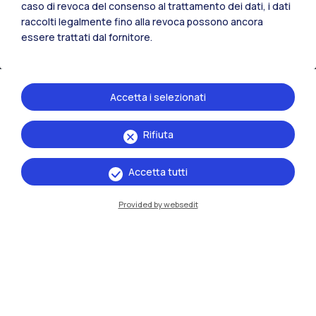
caso di revoca del consenso al trattamento dei dati, i dati
raccolti legalmente fino alla revoca possono ancora
essere trattati dal fornitore.
Accetta i selezionati
Rifiuta
IT
EN
Accetta tutti
Sedi
Milano Leonardo
Provided by websedit
Milano Bovisa
Cremona
Lecco