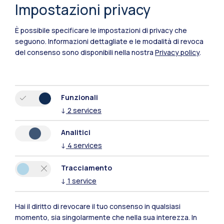
Impostazioni privacy
È possibile specificare le impostazioni di privacy che
seguono.
Informazioni dettagliate e le modalità di revoca
del consenso sono disponibili nella nostra
Privacy policy
.
Funzionali
↓
2
services
Polimi Community
Analitici
Tutti i siti dell’ecosistema
↓
4
services
Tracciamento
Residenze
Frontiere
Esa
↓
1
service
Hai il diritto di revocare il tuo consenso in qualsiasi
momento, sia singolarmente che nella sua interezza. In