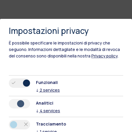
Impostazioni privacy
Polimi Community
È possibile specificare le impostazioni di privacy che
seguono.
Informazioni dettagliate e le modalità di revoca
Tutti i siti dell’ecosistema
del consenso sono disponibili nella nostra
Privacy policy
.
Residenze
Frontiere
Esa
Funzionali
↓
2
services
Analitici
↓
4
services
Tracciamento
↓
1
service