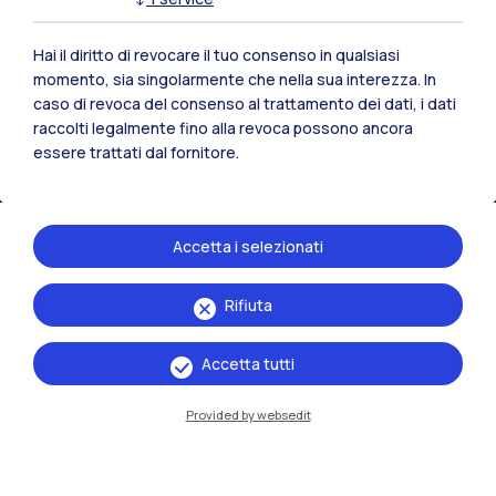
Hai il diritto di revocare il tuo consenso in qualsiasi
momento, sia singolarmente che nella sua interezza. In
caso di revoca del consenso al trattamento dei dati, i dati
IT
EN
raccolti legalmente fino alla revoca possono ancora
essere trattati dal fornitore.
Sedi
Milano Leonardo
Accetta i selezionati
Milano Bovisa
Cremona
Rifiuta
Lecco
Accetta tutti
Mantova
Provided by websedit
Piacenza
Xi'an