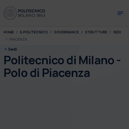
Skip to main content
Skip to page footer
You are here:
HOME
IL POLITECNICO
GOVERNANCE
STRUTTURE
SEDI
PIACENZA
Sedi
Politecnico di Milano -
Polo di Piacenza