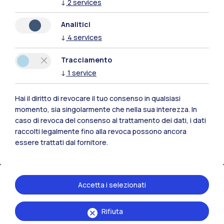
↓
2
services
Tutti i siti dell’ecosistema
Analitici
↓
4
services
Residenze
Frontiere
Esa
Tracciamento
↓
1
service
Hai il diritto di revocare il tuo consenso in qualsiasi
momento, sia singolarmente che nella sua interezza. In
caso di revoca del consenso al trattamento dei dati, i dati
raccolti legalmente fino alla revoca possono ancora
essere trattati dal fornitore.
Accetta i selezionati
IT
EN
Rifiuta