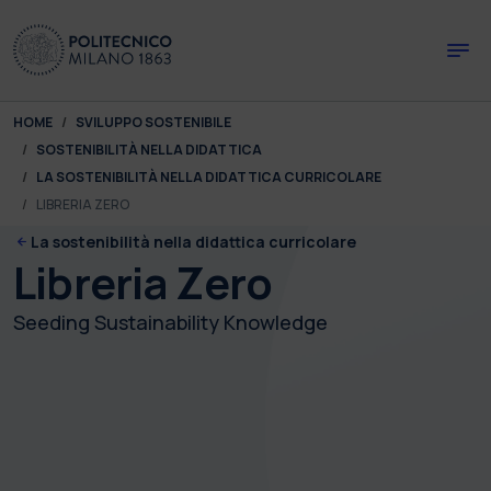
Skip to main content
Skip to page footer
You are here:
HOME
SVILUPPO SOSTENIBILE
SOSTENIBILITÀ NELLA DIDATTICA
LA SOSTENIBILITÀ NELLA DIDATTICA CURRICOLARE
LIBRERIA ZERO
La sostenibilità nella didattica curricolare
Libreria Zero
Seeding Sustainability Knowledge