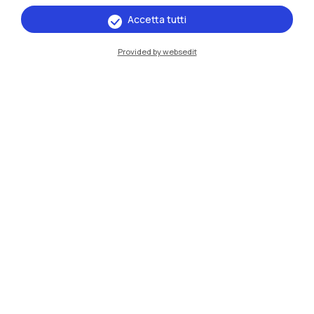
Sedi
Accetta tutti
Milano Leonardo
Provided by websedit
Milano Bovisa
Cremona
Lecco
Mantova
Piacenza
Xi'an
Naviga il sito
Risorse