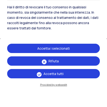
Hai il diritto di revocare il tuo consenso in qualsiasi
Gare finanziate con fondi Next
momento, sia singolarmente che nella sua interezza. In
Generation Europe (PNRR)
caso di revoca del consenso al trattamento dei dati, i dati
raccolti legalmente fino alla revoca possono ancora
essere trattati dal fornitore.
Accetta i selezionati
Rifiuta
Accetta tutti
Provided by websedit
Archivio fondi Next Generation
Europe (PNRR)