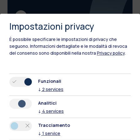
Impostazioni privacy
È possibile specificare le impostazioni di privacy che
Archivio bandi di gara
seguono.
Informazioni dettagliate e le modalità di revoca
del consenso sono disponibili nella nostra
Privacy policy
.
Funzionali
↓
2
services
Analitici
↓
4
services
Tracciamento
↓
1
service