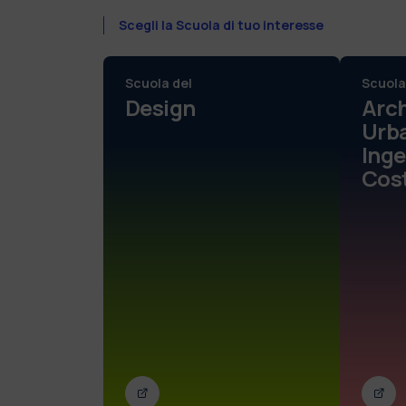
Scegli la Scuola di tuo interesse
Scuola del
Scuola
Design
Arch
Urba
Inge
Cost