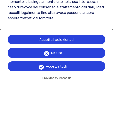
Laureati occupati
momento, sia singolarmente che nella sua interezza. In
caso di revoca del consenso al trattamento dei dati, i dati
raccolti legalmente fino alla revoca possono ancora
a 1 anno dal titolo
essere trattati dal fornitore.
1°
Accetta i selezionati
Università in Italia
Rifiuta
87°
Accetta tutti
Provided by websedit
Università nel mondo
Vedi tutti i numeri