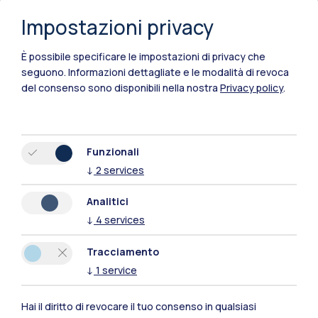
Impostazioni privacy
di cui 9.940 studenti stranieri
È possibile specificare le impostazioni di privacy che
seguono.
Informazioni dettagliate e le modalità di revoca
del consenso sono disponibili nella nostra
Privacy policy
.
Funzionali
↓
2
services
Analitici
↓
4
services
Tracciamento
↓
1
service
Hai il diritto di revocare il tuo consenso in qualsiasi