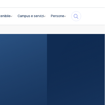
enibile
Campus e servizi
Persone