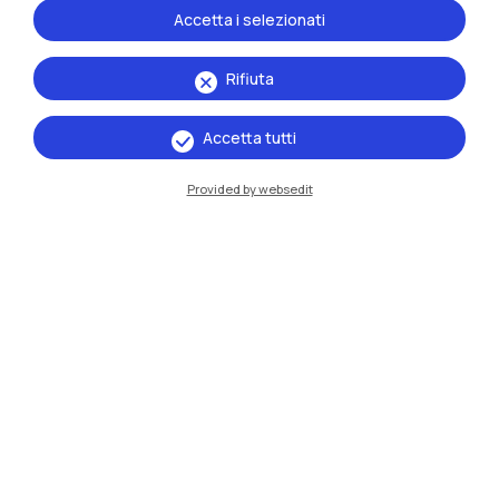
Milano,
clicca qui
.
Accetta i selezionati
Iscriviti al
canale WhatsApp del Servizio Media
Relations del Politecnico di Milano
Rifiuta
Accetta tutti
Provided by websedit