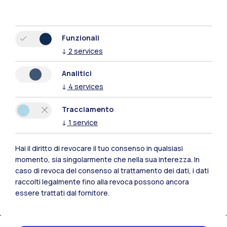
I nostri recapiti:
Funzionali
↓
2
services
relazionimedia@polimi.it
Analitici
Emanuele Sanzone
↓
4
services
Head of Media Relations
+39.02.2399.2443 - +39.331.6480248
Tracciamento
emanuele.sanzone@polimi.it
↓
1
service
Raffaella Turati
Hai il diritto di revocare il tuo consenso in qualsiasi
+39.02.2399.2521 - +39.340.2652568
momento, sia singolarmente che nella sua interezza. In
caso di revoca del consenso al trattamento dei dati, i dati
Martina Pagani
raccolti legalmente fino alla revoca possono ancora
essere trattati dal fornitore.
+39.02.23999749 - +39.345.1166210
Per ricevere i comunicati stampa del Politecnico di