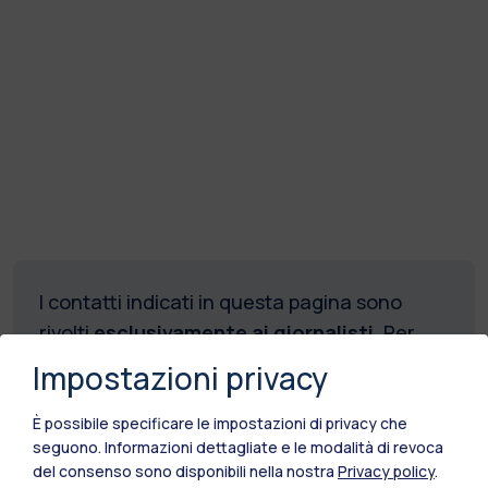
I contatti indicati in questa pagina sono
rivolti
esclusivamente ai giornalisti
. Per
richieste e domande relative alla carriera
Impostazioni privacy
(incluse le procedure di ammissione)
gli
studenti devono utilizzare il
È possibile specificare le impostazioni di privacy che
seguono.
Informazioni dettagliate e le modalità di revoca
canale dedicato
.
del consenso sono disponibili nella nostra
Privacy policy
.