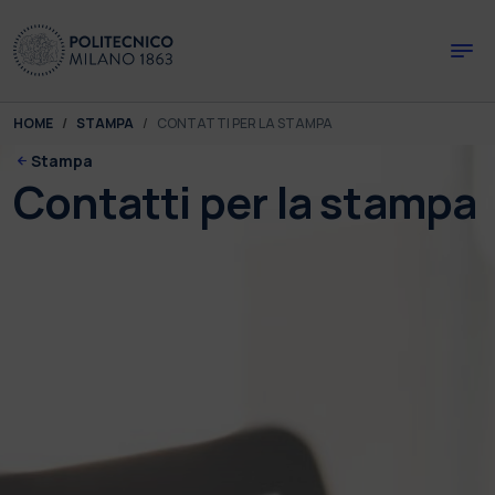
Skip to main content
Skip to page footer
You are here:
HOME
STAMPA
CONTATTI PER LA STAMPA
Stampa
Contatti per la stampa