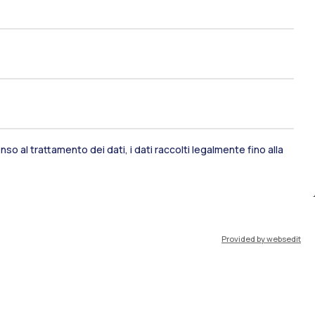
ami di stato
Career Service
port
Pok
so al trattamento dei dati, i dati raccolti legalmente fino alla
IT
EN
Provided by websedit
Risorse