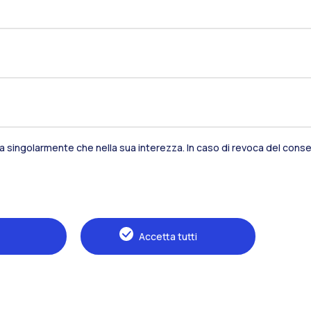
Residenze
Frontiere
Es
Alumni
Webeep
S
sia singolarmente che nella sua interezza. In caso di revoca del consen
Accetta tutti
Naviga il sito