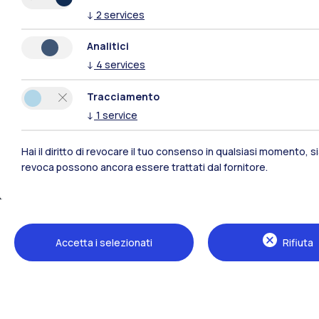
↓
2
services
Analitici
↓
4
services
Polimi Community
Tracciamento
↓
1
service
Tutti i siti dell’ecosistema
Hai il diritto di revocare il tuo consenso in qualsiasi momento, 
revoca possono ancora essere trattati dal fornitore.
Accetta i selezionati
Rifiuta
Sedi