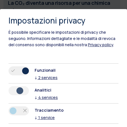
La CO₂ diventa una risorsa per una chimica
più sostenibile
Impostazioni privacy
Uno studio pubblicato su Science apre nuove prospettive
per processi chimici più sicuri ed efficienti
È possibile specificare le impostazioni di privacy che
seguono.
Informazioni dettagliate e le modalità di revoca
Leggi
del consenso sono disponibili nella nostra
Privacy policy
.
Funzionali
↓
2
services
Analitici
↓
4
services
Tracciamento
↓
1
service