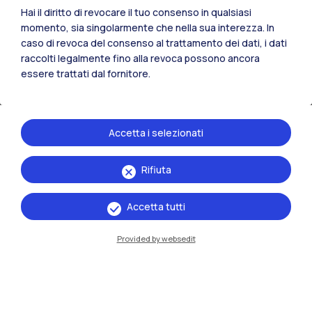
24 luglio 2026
Hai il diritto di revocare il tuo consenso in qualsiasi
Su Nature i primi risultati dell’esperimento
momento, sia singolarmente che nella sua interezza. In
caso di revoca del consenso al trattamento dei dati, i dati
JUNO
raccolti legalmente fino alla revoca possono ancora
Il contributo dei ricercatori del Dipartimento di Energia
essere trattati dal fornitore.
all’esperimento sullo studio dei neutrini
Leggi
Accetta i selezionati
Rifiuta
One Health
Accetta tutti
Provided by websedit