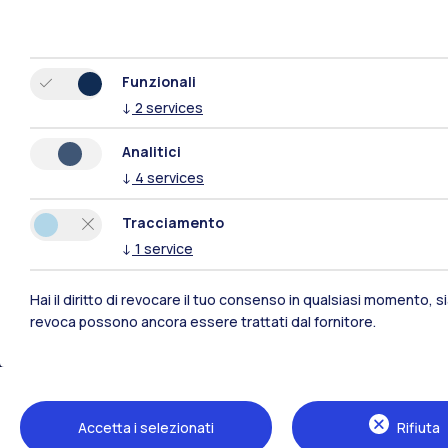
Funzionali
↓
2
services
Analitici
↓
4
services
Tracciamento
↓
1
service
Hai il diritto di revocare il tuo consenso in qualsiasi momento, 
revoca possono ancora essere trattati dal fornitore.
Polimi Community
Tutti i siti dell’ecosistema
Accetta i selezionati
Rifiuta