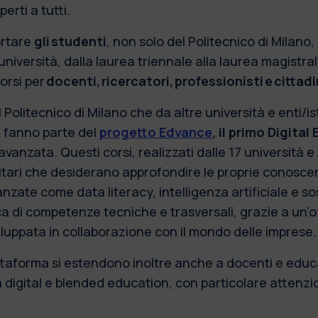
erti a tutti.
ortare
gli studenti
, non solo del Politecnico di Milano,
’università, dalla laurea triennale alla laurea magistral
corsi per
docenti, ricercatori, professionisti e cittadi
 Politecnico di Milano che da altre università e enti/ist
he fanno parte del
progetto Edvance
, il primo Digita
 avanzata. Questi corsi, realizzati dalle 17 università
rsitari che desiderano approfondire le proprie conosc
zate come data literacy, intelligenza artificiale e sos
rca di competenze tecniche e trasversali, grazie a un’
iluppata in collaborazione con il mondo delle imprese
ttaforma si estendono inoltre anche a docenti e educ
 digital e blended education, con particolare attenz