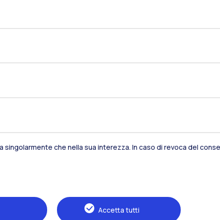
sia singolarmente che nella sua interezza. In caso di revoca del consen
Residenze
Frontiere
Es
Alumni
Webeep
S
Accetta tutti