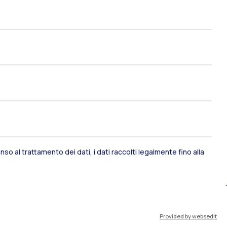
so al trattamento dei dati, i dati raccolti legalmente fino alla
ami di stato
Career Service
port
Pok
Provided by websedit