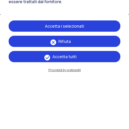
essere trattati dal fornitore.
Cremona
Lecco
Accetta i selezionati
Mantova
Rifiuta
Piacenza
Accetta tutti
Xi'an
Provided by websedit
Naviga il sito
Risorse
Contattaci