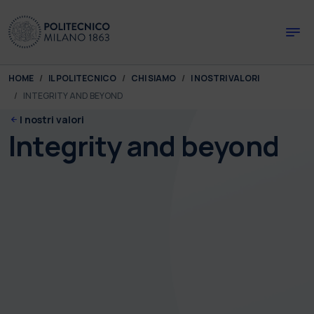
Skip to main content
Skip to page footer
You are here:
HOME
IL POLITECNICO
CHI SIAMO
I NOSTRI VALORI
INTEGRITY AND BEYOND
I nostri valori
Integrity and beyond