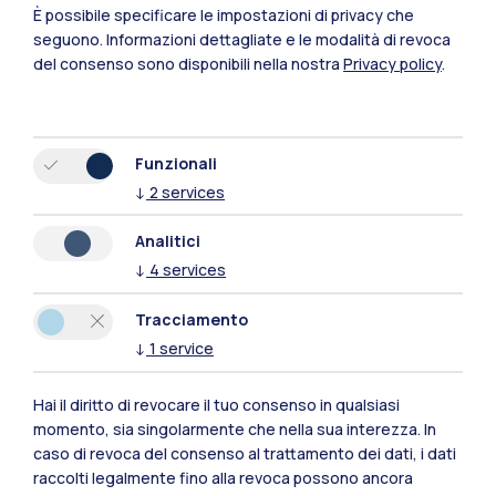
Residenze
Frontiere
Esa
È possibile specificare le impostazioni di privacy che
seguono.
Informazioni dettagliate e le modalità di revoca
del consenso sono disponibili nella nostra
Privacy policy
.
Funzionali
↓
2
services
Analitici
↓
4
services
Tracciamento
↓
1
service
IT
EN
Sedi
Hai il diritto di revocare il tuo consenso in qualsiasi
Milano Leonardo
momento, sia singolarmente che nella sua interezza. In
caso di revoca del consenso al trattamento dei dati, i dati
Milano Bovisa
raccolti legalmente fino alla revoca possono ancora