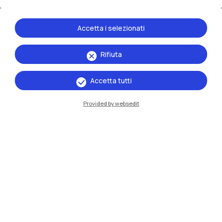
Dal
18.11.2025
al
20.11.2025
Accetta i selezionati
Luogo
Rifiuta
Campus Durando,
Aula Carlo De Carli
Accetta tutti
via Durando 10,
Milano
Provided by websedit
Organizzatore
Politecnico di Milano
Eventi