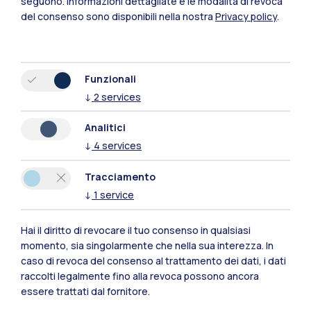
seguono.
Informazioni dettagliate e le modalità di revoca
del consenso sono disponibili nella nostra
Privacy policy
.
L’evento prevede colloqui individuali con HR e
manager aziendali, un’occasione concreta di
confronto e networking. I colloqui si
Funzionali
svolgeranno in inglese o in italiano a seconda
↓
2
services
del profilo e delle posizioni aperte.
Analitici
Grazie alla APP Career Day PMI, gli studenti
↓
4
services
potranno consultare le aziende presenti,
inviare il proprio CV e ricevere conferma dei
Tracciamento
colloqui.
↓
1
service
📅
Registrazioni aperte fino al 14 novembre.
Hai il diritto di revocare il tuo consenso in qualsiasi
momento, sia singolarmente che nella sua interezza. In
Tutte le info qui
caso di revoca del consenso al trattamento dei dati, i dati
raccolti legalmente fino alla revoca possono ancora
essere trattati dal fornitore.
Data