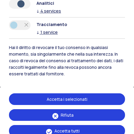
Analitici
↓
4
services
Risorse
Tracciamento
Contattaci
↓
1
service
Hai il diritto di revocare il tuo consenso in qualsiasi
momento, sia singolarmente che nella sua interezza. In
caso di revoca del consenso al trattamento dei dati, i dati
raccolti legalmente fino alla revoca possono ancora
essere trattati dal fornitore.
Accetta i selezionati
Rifiuta
Politecnico di Milano, Piazza Leonardo da Vinci 32, 20133 Milano | P.IVA
04376620151 - C.F. 80057930150
Accetta tutti