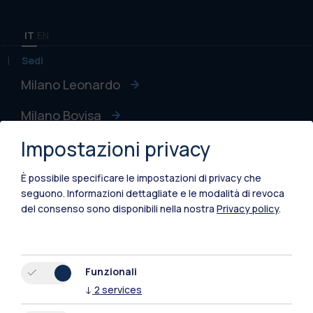
IT
EN
Sedi
Milano Leonardo
Milano Bovisa
Impostazioni privacy
Cremona
Lecco
È possibile specificare le impostazioni di privacy che
seguono.
Informazioni dettagliate e le modalità di revoca
Mantova
del consenso sono disponibili nella nostra
Privacy policy
.
Piacenza
Xi'an
Funzionali
↓
2
services
Naviga il sito