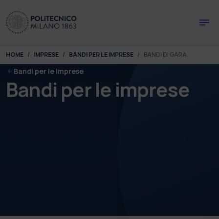
Skip to main content
Skip to page footer
You are here:
HOME
IMPRESE
BANDI PER LE IMPRESE
BANDI DI GARA
Bandi per le imprese
Bandi per le imprese