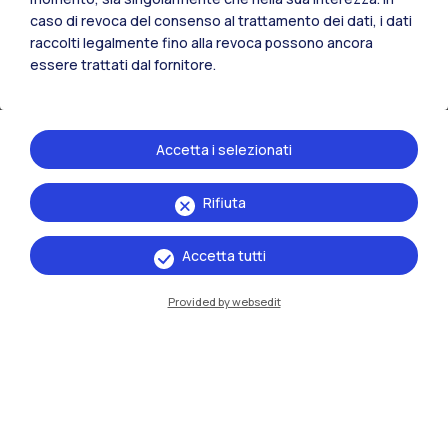
Education & Development
caso di revoca del consenso al trattamento dei dati, i dati
raccolti legalmente fino alla revoca possono ancora
Sviluppo di competenze imprenditoriali e
essere trattati dal fornitore.
trasversali, transfer know-how
Si forniscono
strumenti concreti
per
analizzare mercati, costruire modelli di
business e definire strategie di crescita,
Accetta i selezionati
insieme a
competenze relazionali
,
decisionali
e di
leadership,
necessarie per
Rifiuta
guidare progetti innovative.
Si organizzano eventi di confronto,
Accetta tutti
networking e transfer know-how.
Provided by websedit
Scopri