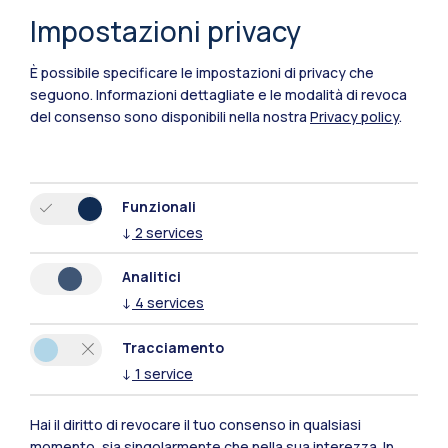
Impostazioni privacy
Scopri
È possibile specificare le impostazioni di privacy che
seguono.
Informazioni dettagliate e le modalità di revoca
del consenso sono disponibili nella nostra
Privacy policy
.
Funzionali
↓
2
services
Analitici
↓
4
services
Tracciamento
↓
1
service
Hai il diritto di revocare il tuo consenso in qualsiasi
momento, sia singolarmente che nella sua interezza. In