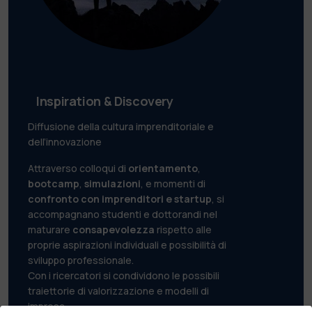
Inspiration & Discovery
Diffusione della cultura imprenditoriale e
dell’innovazione
Attraverso colloqui di
orientamento
,
bootcamp
,
simulazioni
, e momenti di
confronto con imprenditori e startup
, si
accompagnano studenti e dottorandi nel
maturare
consapevolezza
rispetto alle
proprie aspirazioni individuali e possibilità di
sviluppo professionale.
Con i ricercatori si condividono le possibili
traiettorie di valorizzazione e modelli di
impresa.