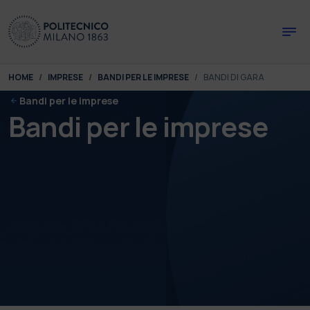
Skip to main content
Skip to page footer
You are here:
HOME
IMPRESE
BANDI PER LE IMPRESE
BANDI DI GARA
Bandi per le imprese
Bandi per le imprese