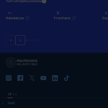
Tutti i siti dell’ecosistema
Residenze
Frontiere
Esa
IT
EN
Sedi