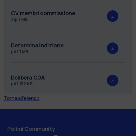
CV membri commissione
zip
1 MB
Determina indizione
pdf
1 MB
Delibera CDA
pdf
132 KB
Torna all'elenco
Polimi Community