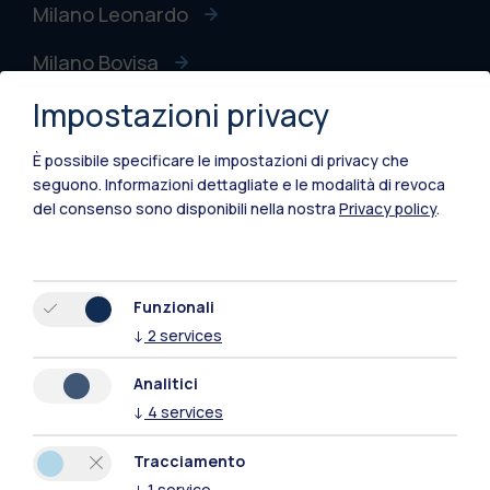
Milano Leonardo
Milano Bovisa
Impostazioni privacy
Cremona
Lecco
È possibile specificare le impostazioni di privacy che
seguono.
Informazioni dettagliate e le modalità di revoca
Mantova
del consenso sono disponibili nella nostra
Privacy policy
.
Piacenza
Xi'an
Funzionali
↓
2
services
Naviga il sito
Analitici
↓
4
services
Risorse
Tracciamento
Contattaci
↓
1
service