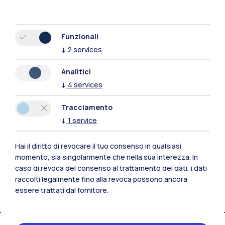
Funzionali
IT
EN
↓
2
services
Sedi
Analitici
Milano Leonardo
↓
4
services
Milano Bovisa
Tracciamento
↓
1
service
Cremona
Lecco
Hai il diritto di revocare il tuo consenso in qualsiasi
momento, sia singolarmente che nella sua interezza. In
Mantova
caso di revoca del consenso al trattamento dei dati, i dati
raccolti legalmente fino alla revoca possono ancora
Piacenza
essere trattati dal fornitore.
Xi'an