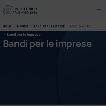
Skip to main content
Skip to page footer
You are here:
HOME
IMPRESE
BANDI PER LE IMPRESE
BANDI DI GARA
Bandi per le imprese
Bandi per le imprese