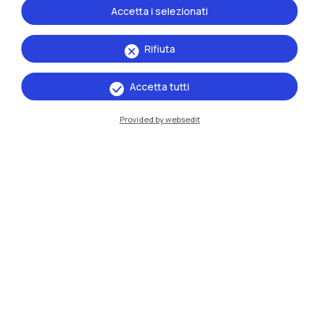
Accetta i selezionati
Naviga il sito
Rifiuta
Risorse
Accetta tutti
Contattaci
Provided by websedit
Politecnico di Milano, Piazza Leonardo da Vinci 32, 20133 Milano | P.IVA