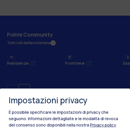
Polimi Community
Tutti i siti dell’ecosistema
Residenze
Frontiere
Esa
Impostazioni privacy
È possibile specificare le impostazioni di privacy che
seguono.
Informazioni dettagliate e le modalità di revoca
del consenso sono disponibili nella nostra
Privacy policy
.