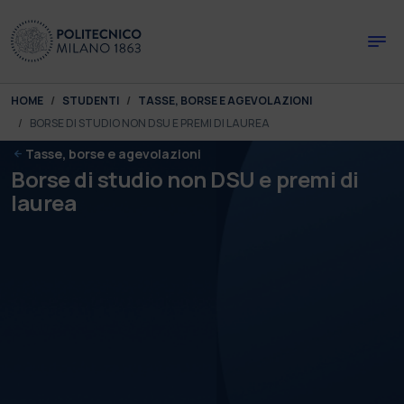
Skip to main content
Skip to page footer
You are here:
HOME
STUDENTI
TASSE, BORSE E AGEVOLAZIONI
BORSE DI STUDIO NON DSU E PREMI DI LAUREA
Tasse, borse e agevolazioni
Borse di studio non DSU e premi di
laurea