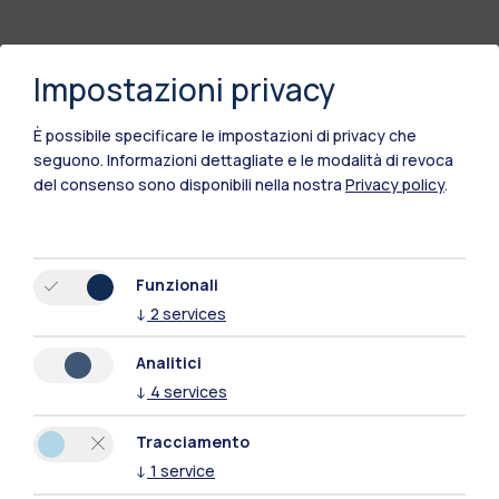
Impostazioni privacy
È possibile specificare le impostazioni di privacy che
seguono.
Informazioni dettagliate e le modalità di revoca
del consenso sono disponibili nella nostra
Privacy policy
.
Funzionali
↓
2
services
Polimi Community
Tutti i siti dell’ecosistema
Analitici
↓
4
services
Residenze
Frontiere
Esa
Tracciamento
↓
1
service