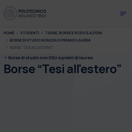
Skip to main content
Skip to page footer
You are here:
HOME
STUDENTI
TASSE, BORSE E AGEVOLAZIONI
BORSE DI STUDIO NON DSU E PREMI DI LAUREA
BORSE "TESI ALL'ESTERO"
Borse di studio non DSU e premi di laurea
Borse “Tesi all'estero”