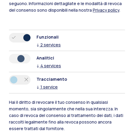
Residenze
Frontiere
Esa
seguono.
Informazioni dettagliate e le modalità di revoca
del consenso sono disponibili nella nostra
Privacy policy
.
Funzionali
↓
2
services
Analitici
↓
4
services
Tracciamento
↓
1
service
IT
EN
Hai il diritto di revocare il tuo consenso in qualsiasi
Sedi
momento, sia singolarmente che nella sua interezza. In
caso di revoca del consenso al trattamento dei dati, i dati
Milano Leonardo
raccolti legalmente fino alla revoca possono ancora
essere trattati dal fornitore.
Milano Bovisa