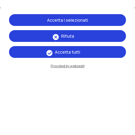
Cremona
Accetta i selezionati
Lecco
Rifiuta
Mantova
Piacenza
Accetta tutti
Xi'an
Provided by websedit
Naviga il sito
Risorse
Contattaci