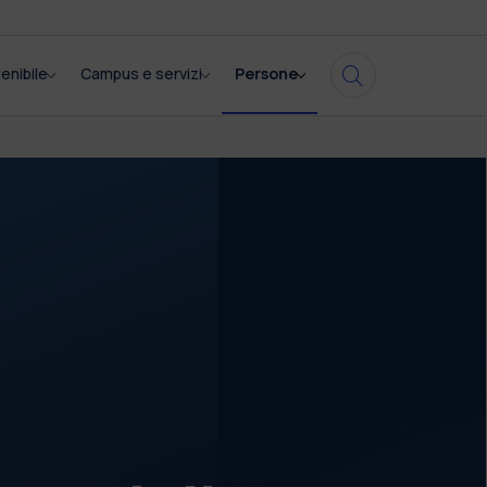
enibile
Campus e servizi
Persone