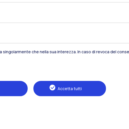
sia singolarmente che nella sua interezza. In caso di revoca del consen
Residenze
Frontiere
Es
Accetta tutti
Alumni
Webeep
S