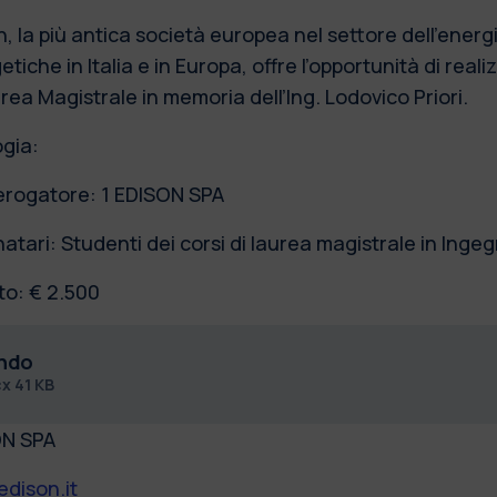
, la più antica società europea nel settore dell’energia
tiche in Italia e in Europa, offre l’opportunità di real
rea Magistrale in memoria dell’Ing. Lodovico Priori.
ogia:
erogatore: 1 EDISON SPA
atari: Studenti dei corsi di laurea magistrale in Inge
to: € 2.500
ndo
cx
41 KB
ON SPA
dison.it