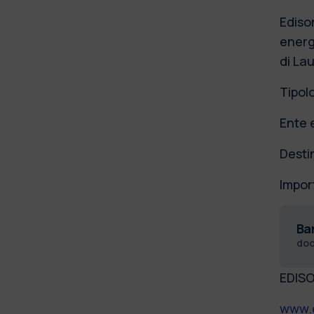
Edison
energe
di Lau
Tipol
Ente 
Destin
Impor
Ba
do
EDIS
www.e