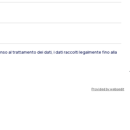
so al trattamento dei dati, i dati raccolti legalmente fino alla
ami di stato
Career Service
Provided by websedit
port
Pok