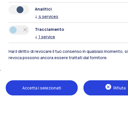
Analitici
↓
4
services
Tracciamento
↓
1
service
Hai il diritto di revocare il tuo consenso in qualsiasi momento, 
revoca possono ancora essere trattati dal fornitore.
Polimi Community
Tutti i siti dell’ecosistema
Accetta i selezionati
Rifiuta