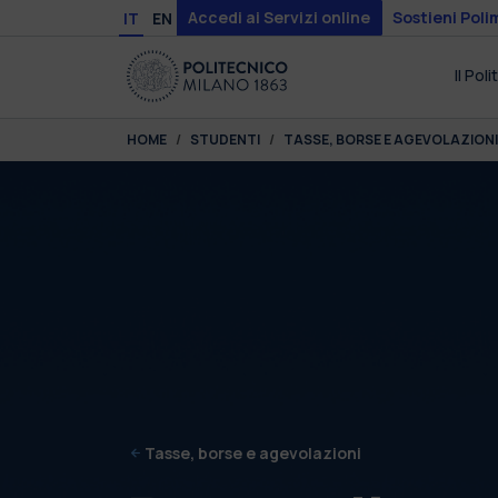
Skip to main content
Skip to page footer
Accedi ai Servizi online
Sostieni Poli
IT
EN
Il Pol
You are here:
HOME
STUDENTI
TASSE, BORSE E AGEVOLAZIONI
Tasse, borse e agevolazioni