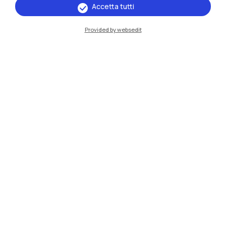
Risorse
Accetta tutti
Provided by websedit
Contattaci
Politecnico di Milano, Piazza Leonardo da Vinci 32, 20133 Milano | P.IVA
04376620151 - C.F. 80057930150
Accessibilità
Privacy Policy
Amministrazione Trasparente