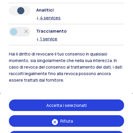
IT
EN
Analitici
Sedi
↓
4
services
Milano Leonardo
Tracciamento
Milano Bovisa
↓
1
service
Cremona
Hai il diritto di revocare il tuo consenso in qualsiasi
momento, sia singolarmente che nella sua interezza. In
Lecco
caso di revoca del consenso al trattamento dei dati, i dati
raccolti legalmente fino alla revoca possono ancora
Mantova
essere trattati dal fornitore.
Piacenza
Xi'an
Accetta i selezionati
Naviga il sito
Rifiuta