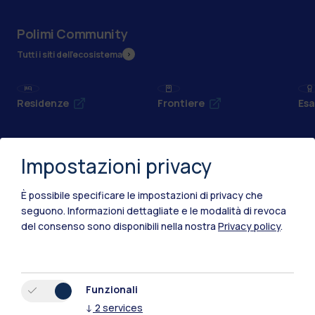
Polimi Community
Tutti i siti dell’ecosistema
Residenze
Frontiere
Esa
Impostazioni privacy
È possibile specificare le impostazioni di privacy che
seguono.
Informazioni dettagliate e le modalità di revoca
del consenso sono disponibili nella nostra
Privacy policy
.
Funzionali
↓
2
services