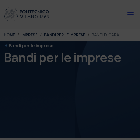
Skip to main content
Skip to page footer
You are here:
HOME
IMPRESE
BANDI PER LE IMPRESE
BANDI DI GARA
Bandi per le imprese
Bandi per le imprese