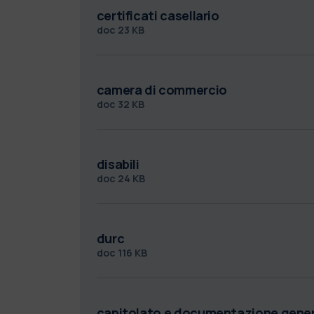
certificati casellario
doc
23 KB
camera di commercio
doc
32 KB
disabili
doc
24 KB
durc
doc
116 KB
capitolato e documentazione gene