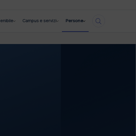
enibile
Campus e servizi
Persone