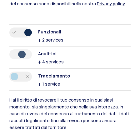
Polimi Community
del consenso sono disponibili nella nostra
Privacy policy
.
Tutti i siti dell’ecosistema
Funzionali
Residenze
Frontiere
Esa
↓
2
services
Analitici
↓
4
services
Tracciamento
↓
1
service
Hai il diritto di revocare il tuo consenso in qualsiasi
momento, sia singolarmente che nella sua interezza. In
caso di revoca del consenso al trattamento dei dati, i dati
raccolti legalmente fino alla revoca possono ancora
essere trattati dal fornitore.
IT
EN