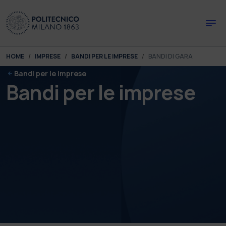
Skip to main content
Skip to page footer
You are here:
HOME
IMPRESE
BANDI PER LE IMPRESE
BANDI DI GARA
Bandi per le imprese
Bandi per le imprese