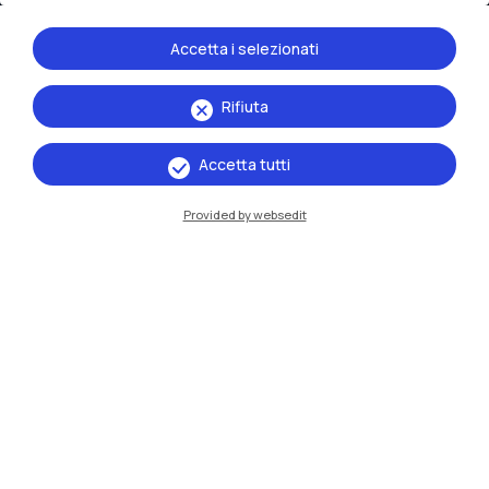
Sedi
Milano Leonardo
Accetta i selezionati
Milano Bovisa
Rifiuta
Cremona
Accetta tutti
Lecco
Provided by websedit
Mantova
Piacenza
Xi'an
Naviga il sito
Risorse