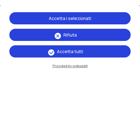
Intelligenza artificiale e tecnologie
dirompenti: quali pratiche si stanno ormai
Accetta i selezionati
consolidando, e cosa ci si aspetta per il
futuro?
Rifiuta
Quanto vale il mercato dei viaggi d’affari in
Italia nel 2025?
Accetta tutti
Quali sono le principali tendenze di
Provided by websedit
innovazione del business travel?
PER MAGGIORI INFO
:
Link
Data
29.01.2026
10:00 - 16:30