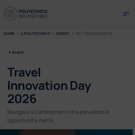
Skip to main content
Skip to page footer
You are here:
HOME
IL POLITECNICO
EVENTI
DETTAGLIO EVENTO
Eventi
Travel
Innovation Day
2026
Navigare il cambiamento tra paradossi e
opportunità dell’IA