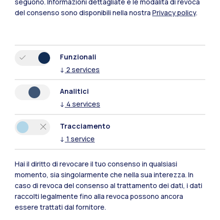
seguono.
Informazioni dettagliate e le modalità di revoca
innovazione del settore, con focus su
del consenso sono disponibili nella nostra
Privacy policy
.
Intelligenza Artificiale e nuove tecnologie.
I risultati della ricerca sono inoltre arricchiti da
Funzionali
commenti e testimonianze da parte di un panel
↓
2
services
di esperti e aziende leader nel settore.
Analitici
L’agenda finale è in fase di definizione.
↓
4
services
DOMANDE CHIAVE A CUI RISPONDE IL
Tracciamento
CONVEGNO:
↓
1
service
Quanto valgono le componenti del
mercato dei viaggi (turismo organizzato,
Hai il diritto di revocare il tuo consenso in qualsiasi
momento, sia singolarmente che nella sua interezza. In
mobilità, ospitalità, …) in Italia nel 2025?
caso di revoca del consenso al trattamento dei dati, i dati
Quali sono le priorità strategiche e di
raccolti legalmente fino alla revoca possono ancora
investimento per il settore del Travel in
essere trattati dal fornitore.
Italia?