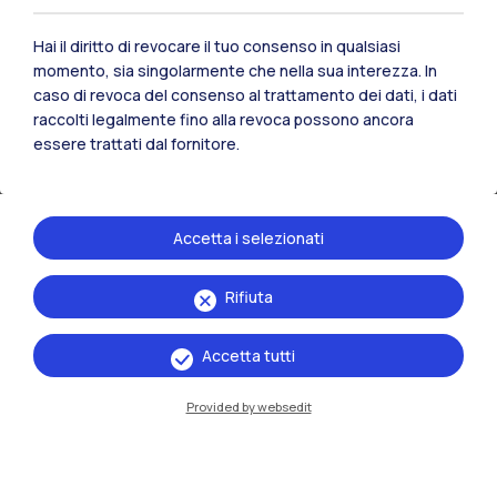
anche a te: con l’iscrizione di due adulti, potrai
registrare fino a quattro ragazzi tra i 13 e i 17
Hai il diritto di revocare il tuo consenso in qualsiasi
momento, sia singolarmente che nella sua interezza. In
anni con uno
sconto di 5€ ciascuno
.
caso di revoca del consenso al trattamento dei dati, i dati
raccolti legalmente fino alla revoca possono ancora
Scopri tutti i dettagli e iscriviti subito
cliccando
essere trattati dal fornitore.
qui
.
Ti aspettiamo in sella!
Accetta i selezionati
Data
Rifiuta
07.06.2026
10:30 - 23:59
Accetta tutti
Luogo
Provided by websedit
Polo Territoriale di
Cremona
Via S. L. Bissolati,