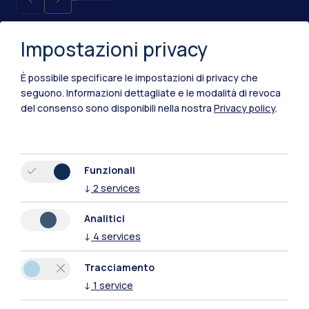
Impostazioni privacy
È possibile specificare le impostazioni di privacy che
seguono.
Informazioni dettagliate e le modalità di revoca
del consenso sono disponibili nella nostra
Privacy policy
.
IT
EN
Funzionali
Sedi
↓
2
services
Milano Leonardo
Analitici
Milano Bovisa
↓
4
services
Cremona
Tracciamento
↓
1
service
Lecco