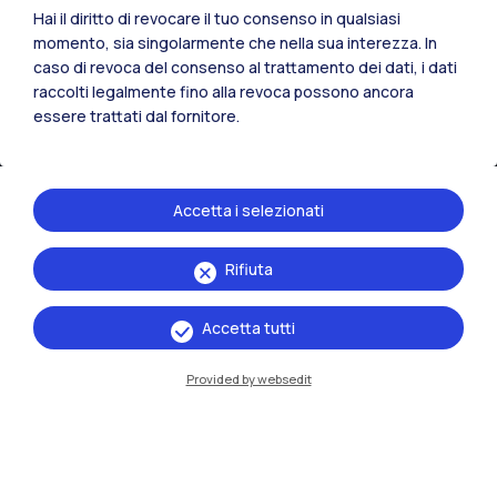
Hai il diritto di revocare il tuo consenso in qualsiasi
Mantova
momento, sia singolarmente che nella sua interezza. In
caso di revoca del consenso al trattamento dei dati, i dati
Piacenza
raccolti legalmente fino alla revoca possono ancora
essere trattati dal fornitore.
Xi'an
Naviga il sito
Accetta i selezionati
Risorse
Rifiuta
Contattaci
Accetta tutti
Provided by websedit