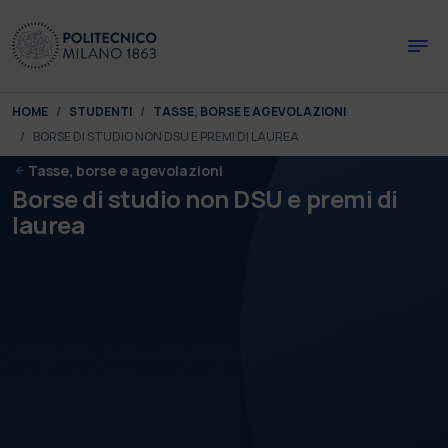
Skip to main content
Skip to page footer
You are here:
HOME
STUDENTI
TASSE, BORSE E AGEVOLAZIONI
BORSE DI STUDIO NON DSU E PREMI DI LAUREA
Tasse, borse e agevolazioni
Borse di studio non DSU e premi di
laurea