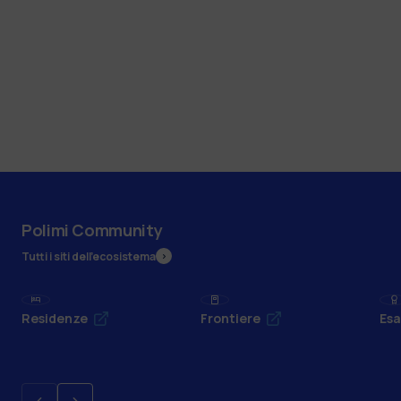
Polimi Community
Tutti i siti dell’ecosistema
Residenze
Frontiere
Esa