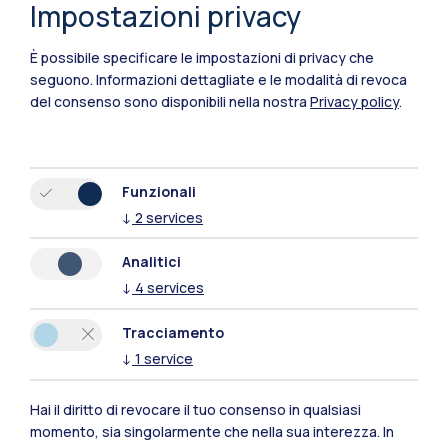
Impostazioni privacy
È possibile specificare le impostazioni di privacy che
seguono.
Informazioni dettagliate e le modalità di revoca
del consenso sono disponibili nella nostra
Privacy policy
.
Funzionali
↓
2
services
Analitici
↓
4
services
Tracciamento
↓
1
service
Polimi Community
Hai il diritto di revocare il tuo consenso in qualsiasi
Tutti i siti dell’ecosistema
momento, sia singolarmente che nella sua interezza. In