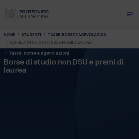
Skip to main content
Skip to page footer
You are here:
HOME
STUDENTI
TASSE, BORSE E AGEVOLAZIONI
BORSE DI STUDIO NON DSU E PREMI DI LAUREA
Tasse, borse e agevolazioni
Borse di studio non DSU e premi di
laurea