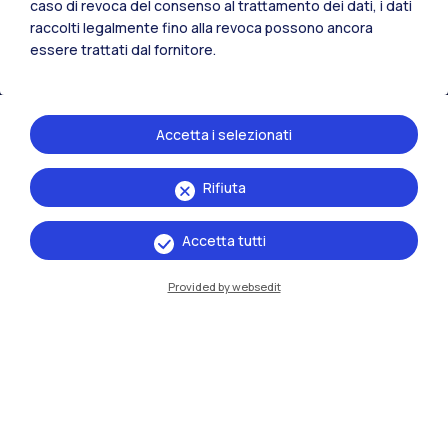
caso di revoca del consenso al trattamento dei dati, i dati
raccolti legalmente fino alla revoca possono ancora
essere trattati dal fornitore.
Residenze
Frontiere
Esa
Accetta i selezionati
Rifiuta
Accetta tutti
Provided by websedit
IT
EN
Sedi
Milano Leonardo