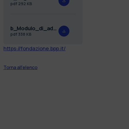
pdf
292 KB
b_Modulo_di_adesione.pdf
pdf
338 KB
https://fondazione.bpp.it/
Torna all'elenco