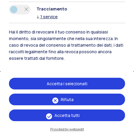
Tracciamento
↓
1
service
Hai il diritto di revocare il tuo consenso in qualsiasi
momento, sia singolarmente che nella sua interezza. In
IT
EN
caso di revoca del consenso al trattamento dei dati, i dati
raccolti legalmente fino alla revoca possono ancora
Sedi
essere trattati dal fornitore.
Milano Leonardo
Milano Bovisa
Accetta i selezionati
Cremona
Rifiuta
Lecco
Accetta tutti
Mantova
Provided by websedit
Piacenza