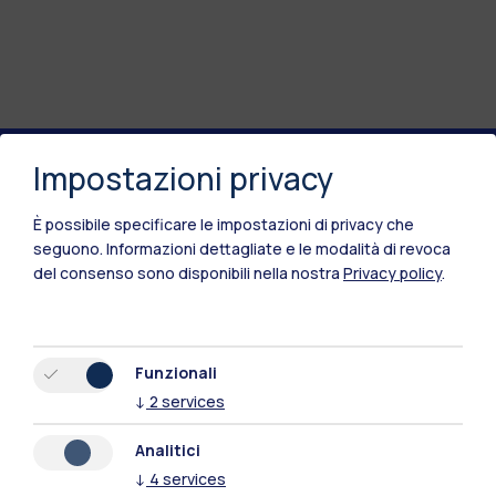
Impostazioni privacy
Polimi Community
È possibile specificare le impostazioni di privacy che
Tutti i siti dell’ecosistema
seguono.
Informazioni dettagliate e le modalità di revoca
del consenso sono disponibili nella nostra
Privacy policy
.
Residenze
Frontiere
Esa
Funzionali
↓
2
services
Analitici
↓
4
services