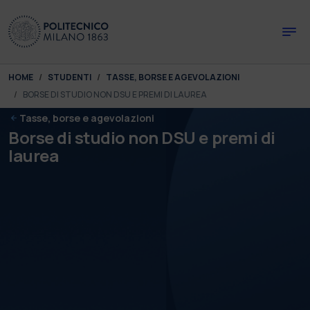
Skip to main content
Skip to page footer
You are here:
HOME
STUDENTI
TASSE, BORSE E AGEVOLAZIONI
BORSE DI STUDIO NON DSU E PREMI DI LAUREA
Tasse, borse e agevolazioni
Borse di studio non DSU e premi di
laurea