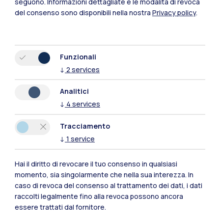
seguono.
Informazioni dettagliate e le modalità di revoca
del consenso sono disponibili nella nostra
Privacy policy
.
Funzionali
↓
2
services
Analitici
Polimi Community
↓
4
services
Tutti i siti dell’ecosistema
Tracciamento
↓
1
service
Residenze
Frontiere
Esa
Hai il diritto di revocare il tuo consenso in qualsiasi
momento, sia singolarmente che nella sua interezza. In
caso di revoca del consenso al trattamento dei dati, i dati
raccolti legalmente fino alla revoca possono ancora
essere trattati dal fornitore.