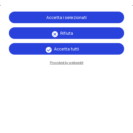
Accetta i selezionati
Rifiuta
IT
EN
Accetta tutti
Sedi
Provided by websedit
Milano Leonardo
Milano Bovisa
Cremona
Lecco
Mantova