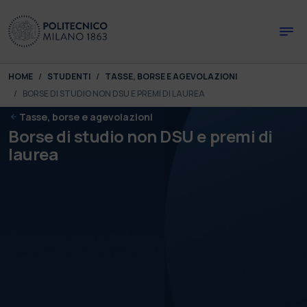
Skip to main content
Skip to page footer
You are here:
HOME
STUDENTI
TASSE, BORSE E AGEVOLAZIONI
BORSE DI STUDIO NON DSU E PREMI DI LAUREA
Tasse, borse e agevolazioni
Borse di studio non DSU e premi di
laurea