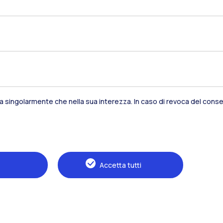
sia singolarmente che nella sua interezza. In caso di revoca del consen
Residenze
Frontiere
Es
Accetta tutti
Alumni
Webeep
S