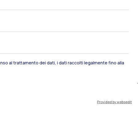
so al trattamento dei dati, i dati raccolti legalmente fino alla
ami di stato
Career Service
Provided by websedit
port
Pok