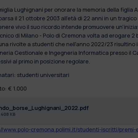
miglia Lughignani per onorare la memoria della figli
rsa il 21 ottobre 2003 all’età di 22 anni in un tragico
nere vivo il suo ricordo intende promuovere un’iniziat
ecnico di Milano - Polo di Cremona volta ad erogare 2 
na rivolte a studenti che nell'anno 2022/23 risultino is
neria Gestionale e Ingegneria Informatica presso il 
sivi al primo in posizione regolare.
atari: studenti universitari
to: € 1.000
ndo_borse_Lughignani_2022.pdf
f
408 KB
://www.polo-cremona.polimi.it/studenti-iscritti/premi-