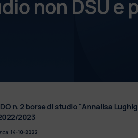
udio non DSU e p
O n. 2 borse di studio "Annalisa Lughi
.2022/2023
nza:
14-10-2022