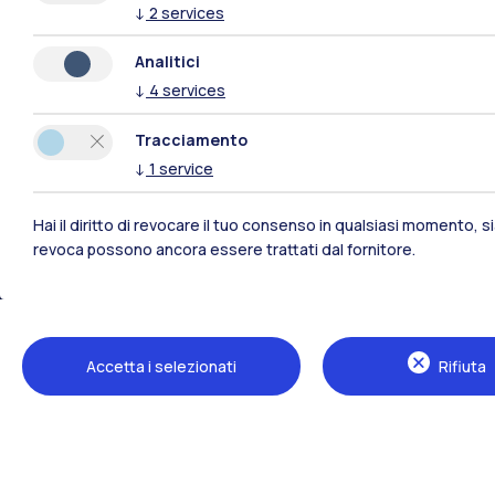
↓
2
services
Analitici
↓
4
services
Tracciamento
↓
1
service
Hai il diritto di revocare il tuo consenso in qualsiasi momento, 
revoca possono ancora essere trattati dal fornitore.
Polimi Community
Tutti i siti dell’ecosistema
Accetta i selezionati
Rifiuta