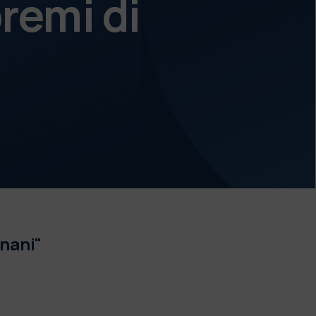
remi di
gnani"