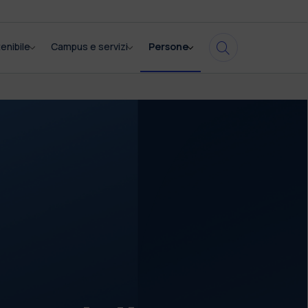
enibile
Campus e servizi
Persone