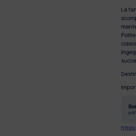
La fa
scompa
mante
Polit
ciascu
Ingeg
succes
Destin
Impor
Ba
pd
https