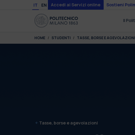
Skip to main content
Skip to page footer
Accedi ai Servizi online
Sostieni Poli
IT
EN
Il Pol
You are here:
HOME
STUDENTI
TASSE, BORSE E AGEVOLAZIONI
Tasse, borse e agevolazioni