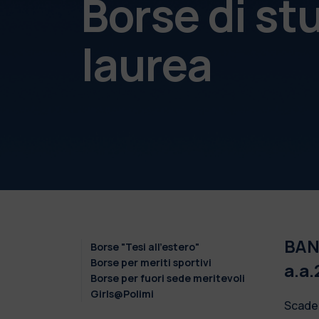
Borse di st
laurea
BAND
Borse "Tesi all'estero"
Borse per meriti sportivi
a.a
Borse per fuori sede meritevoli
Girls@Polimi
Scade