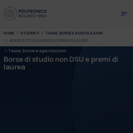
Skip to main content
Skip to page footer
You are here:
HOME
STUDENTI
TASSE, BORSE E AGEVOLAZIONI
BORSE DI STUDIO NON DSU E PREMI DI LAUREA
Tasse, borse e agevolazioni
Borse di studio non DSU e premi di
laurea