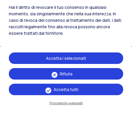
Tutti i siti dell’ecosistema
Hai il diritto di revocare il tuo consenso in qualsiasi
momento, sia singolarmente che nella sua interezza. In
caso di revoca del consenso al trattamento dei dati, i dati
raccolti legalmente fino alla revoca possono ancora
Residenze
Frontiere
Esa
essere trattati dal fornitore.
Accetta i selezionati
Rifiuta
Accetta tutti
Provided by websedit
IT
EN
Sedi