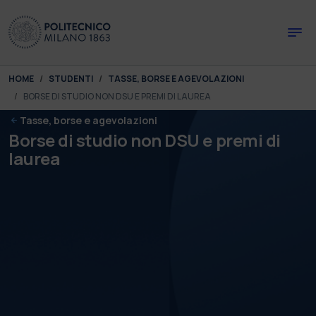
Skip to main content
Skip to page footer
You are here:
HOME
STUDENTI
TASSE, BORSE E AGEVOLAZIONI
BORSE DI STUDIO NON DSU E PREMI DI LAUREA
Tasse, borse e agevolazioni
Borse di studio non DSU e premi di
laurea