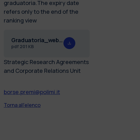
graduatoria.The expiry date
refers only to the end of the
ranking view
Graduatoria_web_ammessi_al_colloquio_borse_Rocca_25.26.pdf
pdf
201 KB
Strategic Research Agreements
and Corporate Relations Unit
borse.premi@polimi.it
Torna all'elenco