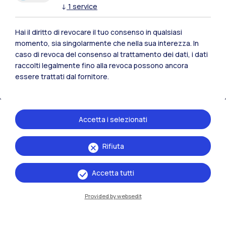
↓
1
service
Polimi Community
Tutti i siti dell’ecosistema
Hai il diritto di revocare il tuo consenso in qualsiasi
momento, sia singolarmente che nella sua interezza. In
caso di revoca del consenso al trattamento dei dati, i dati
Residenze
Frontiere
Esa
raccolti legalmente fino alla revoca possono ancora
essere trattati dal fornitore.
Accetta i selezionati
Rifiuta
Accetta tutti
Provided by websedit
IT
EN