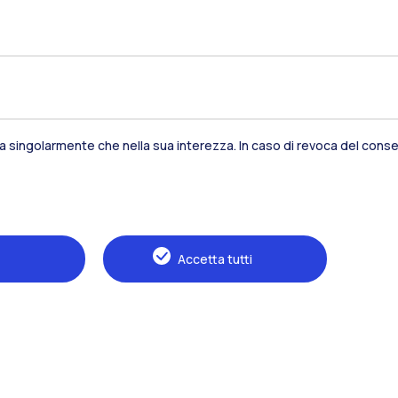
sia singolarmente che nella sua interezza. In caso di revoca del consen
Residenze
Frontiere
Es
Accetta tutti
Alumni
Webeep
S