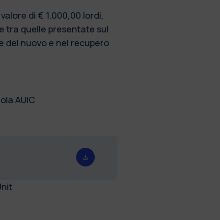
alore di € 1.000,00 lordi,
re tra quelle presentate sul
ne del nuovo e nel recupero
uola AUIC
nit