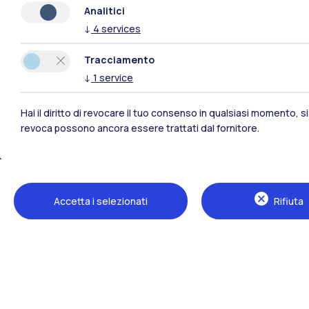
Analitici
↓
4
services
Tracciamento
↓
1
service
Hai il diritto di revocare il tuo consenso in qualsiasi momento, 
revoca possono ancora essere trattati dal fornitore.
Polimi Community
Tutti i siti dell’ecosistema
Accetta i selezionati
Rifiuta