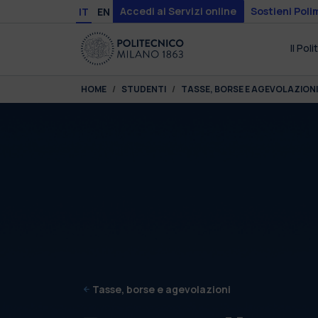
Skip to main content
Skip to page footer
Accedi ai Servizi online
Sostieni Poli
IT
EN
Il Pol
You are here:
HOME
STUDENTI
TASSE, BORSE E AGEVOLAZIONI
Tasse, borse e agevolazioni