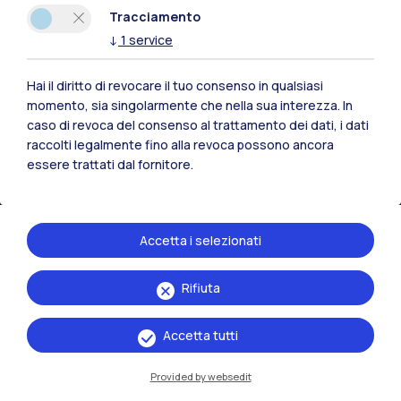
Tracciamento
Polimi Community
↓
1
service
Tutti i siti dell’ecosistema
Hai il diritto di revocare il tuo consenso in qualsiasi
momento, sia singolarmente che nella sua interezza. In
Residenze
Frontiere
Esa
caso di revoca del consenso al trattamento dei dati, i dati
raccolti legalmente fino alla revoca possono ancora
essere trattati dal fornitore.
Accetta i selezionati
Rifiuta
Accetta tutti
Provided by websedit