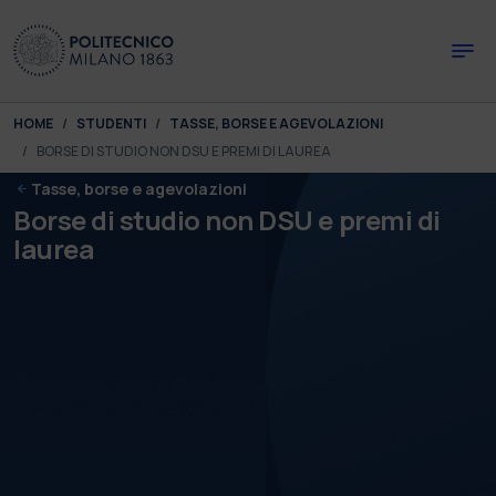
Skip to main content
Skip to page footer
You are here:
HOME
STUDENTI
TASSE, BORSE E AGEVOLAZIONI
BORSE DI STUDIO NON DSU E PREMI DI LAUREA
Tasse, borse e agevolazioni
Borse di studio non DSU e premi di
laurea