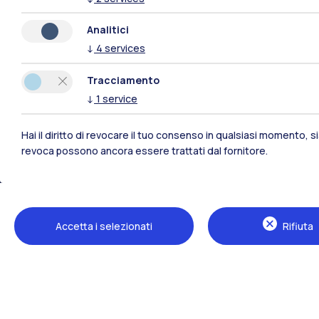
Analitici
↓
4
services
Tracciamento
↓
1
service
Hai il diritto di revocare il tuo consenso in qualsiasi momento, 
revoca possono ancora essere trattati dal fornitore.
Polimi Community
Tutti i siti dell’ecosistema
Accetta i selezionati
Rifiuta