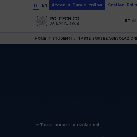
Skip to main content
Skip to page footer
Accedi ai Servizi online
Sostieni Poli
IT
EN
Il Pol
You are here:
HOME
STUDENTI
TASSE, BORSE E AGEVOLAZIONI
Tasse, borse e agevolazioni