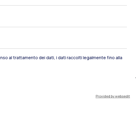
so al trattamento dei dati, i dati raccolti legalmente fino alla
ami di stato
Career Service
Provided by websedit
port
Pok