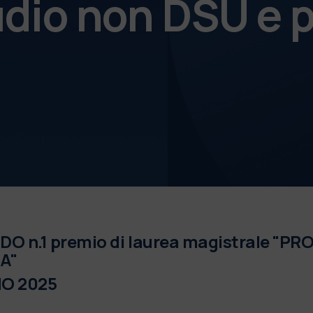
udio non DSU e p
O n.1 premio di laurea magistrale "P
A"
O 2025