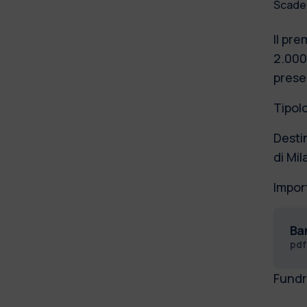
Scade
Il pr
2.000,
prese
Tipol
Desti
di Mi
Impor
Ba
pd
Fundr