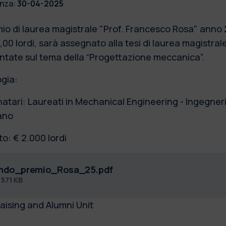
nza:
30-04-2025
emio di laurea magistrale "Prof. Francesco Rosa" anno 
00 lordi, sarà assegnato alla tesi di laurea magistrale
ntate sul tema della “Progettazione meccanica”.
ogia:
natari: Laureati in Mechanical Engineering - Ingegner
lano
to: € 2.000 lordi
ndo_premio_Rosa_25.pdf
f
571 KB
aising and Alumni Unit