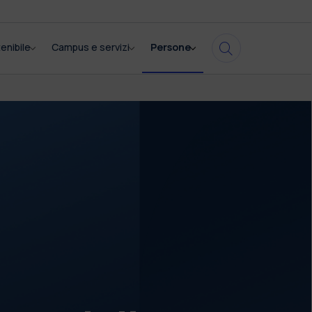
enibile
Campus e servizi
Persone