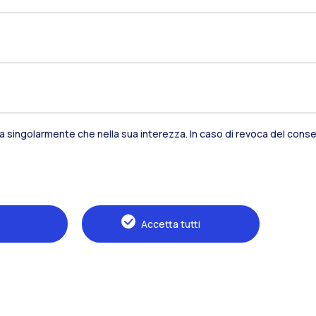
sia singolarmente che nella sua interezza. In caso di revoca del consen
Residenze
Frontiere
Es
Accetta tutti
Alumni
Webeep
S