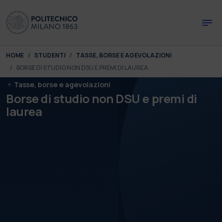
Skip to main content
Skip to page footer
You are here:
HOME
STUDENTI
TASSE, BORSE E AGEVOLAZIONI
BORSE DI STUDIO NON DSU E PREMI DI LAUREA
Tasse, borse e agevolazioni
Borse di studio non DSU e premi di
laurea