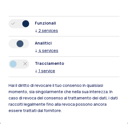
Funzionali
↓
2
services
Analitici
↓
4
services
Tracciamento
↓
1
service
Hai il diritto di revocare il tuo consenso in qualsiasi
momento, sia singolarmente che nella sua interezza. In
Polimi Community
caso di revoca del consenso al trattamento dei dati, i dati
Tutti i siti dell’ecosistema
raccolti legalmente fino alla revoca possono ancora
essere trattati dal fornitore.
Residenze
Frontiere
Esa