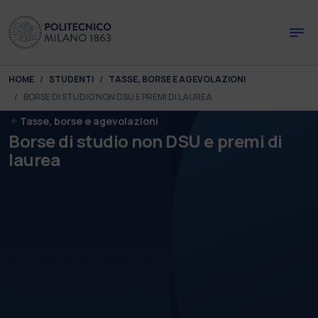
Skip to main content
Skip to page footer
You are here:
HOME
STUDENTI
TASSE, BORSE E AGEVOLAZIONI
BORSE DI STUDIO NON DSU E PREMI DI LAUREA
Tasse, borse e agevolazioni
Borse di studio non DSU e premi di
laurea