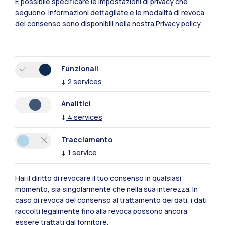
È possibile specificare le impostazioni di privacy che
seguono.
Informazioni dettagliate e le modalità di revoca
del consenso sono disponibili nella nostra
Privacy policy
.
Funzionali
↓
2
services
Analitici
↓
4
services
Tracciamento
↓
1
service
Hai il diritto di revocare il tuo consenso in qualsiasi
Polimi Community
momento, sia singolarmente che nella sua interezza. In
Tutti i siti dell’ecosistema
caso di revoca del consenso al trattamento dei dati, i dati
raccolti legalmente fino alla revoca possono ancora
essere trattati dal fornitore.