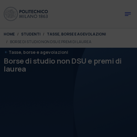
Skip to main content
Skip to page footer
You are here:
HOME
STUDENTI
TASSE, BORSE E AGEVOLAZIONI
BORSE DI STUDIO NON DSU E PREMI DI LAUREA
Tasse, borse e agevolazioni
Borse di studio non DSU e premi di
laurea