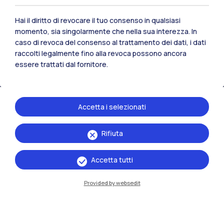
Polimi Community
Tutti i siti dell’ecosistema
Hai il diritto di revocare il tuo consenso in qualsiasi
momento, sia singolarmente che nella sua interezza. In
caso di revoca del consenso al trattamento dei dati, i dati
Residenze
Frontiere
Esa
raccolti legalmente fino alla revoca possono ancora
essere trattati dal fornitore.
Accetta i selezionati
Rifiuta
Accetta tutti
Provided by websedit
IT
EN