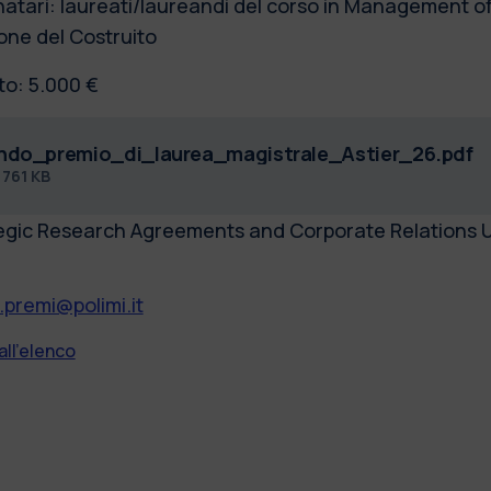
natari: laureati/laureandi del corso in Management of
one del Costruito
to: 5.000 €
ndo_premio_di_laurea_magistrale_Astier_26.pdf
f
761 KB
egic Research Agreements and Corporate Relations U
.premi@polimi.it
all'elenco