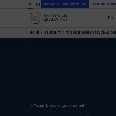
Skip to main content
Skip to page footer
Accedi ai Servizi online
Sostieni Poli
IT
EN
Il Pol
You are here:
HOME
STUDENTI
TASSE, BORSE E AGEVOLAZIONI
Tasse, borse e agevolazioni