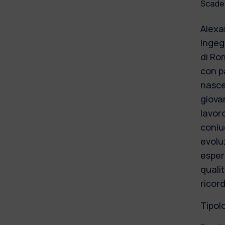
Scade
Alexa
Ingegn
di Ro
con p
nasce
giova
lavor
coniug
evolu
esper
quali
ricor
Tipol