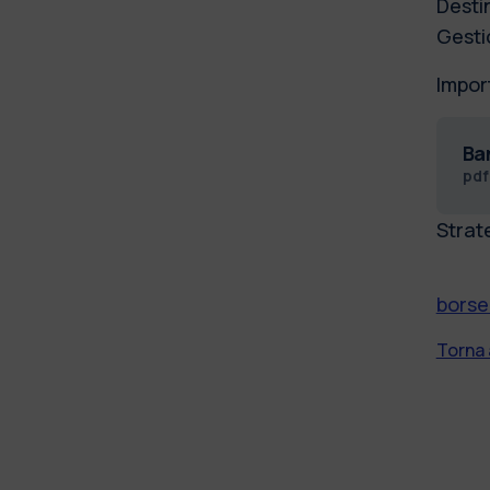
Desti
Gesti
Impor
Ba
pd
Strat
borse
Torna 