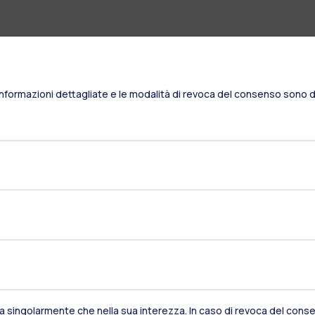
Informazioni dettagliate e le modalità di revoca del consenso sono di
Residenze
Frontiere
Es
sia singolarmente che nella sua interezza. In caso di revoca del consen