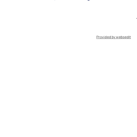
port
Pok
Provided by websedit
IT
EN
Risorse
WeBeep
Lavora con noi
Cerca aule
Cerca docenti