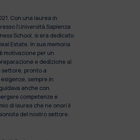
021. Con una laurea in
presso l’Università Sapienza
ess School, si era dedicato
Real Estate. In sua memoria
di motivazione per un
 preparazione e dedizione al
 settore, pronto a
e esigenze, sempre in
e guidava anche con
emergere competenze e
io di laurea che ne onori il
ionista del nostro settore.