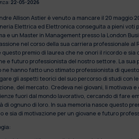
nza:
22-05-2026
ndre Allison Astier è venuto a mancare il 20 maggio 2
eria Elettrica ed Elettronica conseguita a pieni voti 
ma e un Master in Management presso la London Busin
assione nel corso della sua carriera professionale al 
 questo premio di laurea che ne onori il ricordo e sia 
ne e futuro professionista del nostro settore. La sua
o ne hanno fatto uno stimato professionista di questo
are gli aspetti teorici del suo percorso di studi con l
zione, del mercato. Credeva nei giovani, li motivava 
ienze fuori dal mondo lavorativo, cercando di fare 
tà di ognuno di loro. In sua memoria nasce questo prem
do e sia di motivazione per un giovane e futuro profess
ogia: