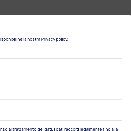
sponibili nella nostra
Privacy policy
.
ami di stato
Career Service
so al trattamento dei dati, i dati raccolti legalmente fino alla