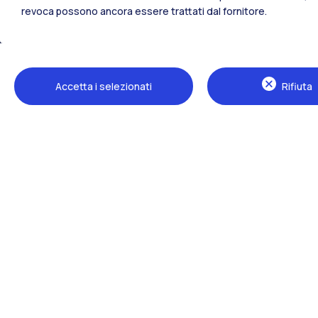
revoca possono ancora essere trattati dal fornitore.
Tutti i siti dell’ecosistema
Accetta i selezionati
Rifiuta
Sedi
Milano Leonardo
Milano Bovisa
Cremona
Lecco