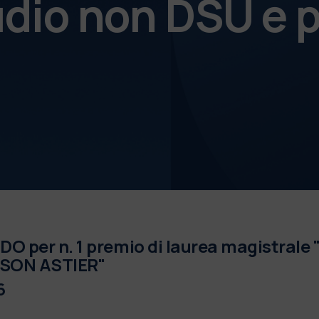
udio non DSU e p
O per n. 1 premio di laurea magistral
ISON ASTIER"
6