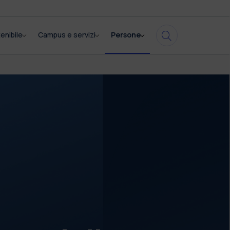
enibile
Campus e servizi
Persone