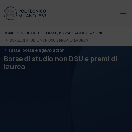
Skip to main content
Skip to page footer
You are here:
HOME
STUDENTI
TASSE, BORSE E AGEVOLAZIONI
BORSE DI STUDIO NON DSU E PREMI DI LAUREA
Tasse, borse e agevolazioni
Borse di studio non DSU e premi di
laurea