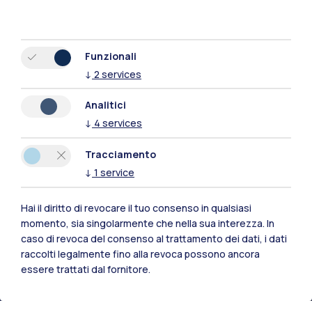
Funzionali
↓
2
services
Analitici
↓
4
services
Tracciamento
↓
1
service
Hai il diritto di revocare il tuo consenso in qualsiasi
momento, sia singolarmente che nella sua interezza. In
Polimi Community
caso di revoca del consenso al trattamento dei dati, i dati
Tutti i siti dell’ecosistema
raccolti legalmente fino alla revoca possono ancora
essere trattati dal fornitore.
Residenze
Frontiere
Esa