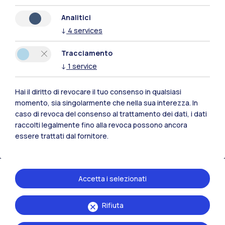
Analitici
↓
4
services
Polimi Community
Tracciamento
Tutti i siti dell’ecosistema
↓
1
service
Hai il diritto di revocare il tuo consenso in qualsiasi
Residenze
Frontiere
Esa
momento, sia singolarmente che nella sua interezza. In
caso di revoca del consenso al trattamento dei dati, i dati
raccolti legalmente fino alla revoca possono ancora
essere trattati dal fornitore.
Accetta i selezionati
Rifiuta