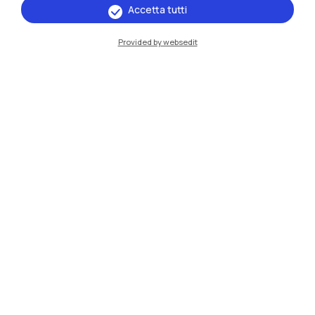
Accetta tutti
Provided by websedit
IT
EN
Sedi
Milano Leonardo
Milano Bovisa
Cremona
Lecco
Mantova
Piacenza
Xi'an