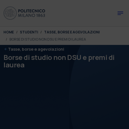
Skip to main content
Skip to page footer
You are here:
HOME
STUDENTI
TASSE, BORSE E AGEVOLAZIONI
BORSE DI STUDIO NON DSU E PREMI DI LAUREA
Tasse, borse e agevolazioni
Borse di studio non DSU e premi di
laurea