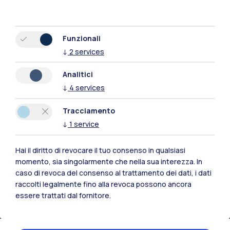
Funzionali
↓
2
services
Analitici
↓
4
services
Tracciamento
↓
1
service
Hai il diritto di revocare il tuo consenso in qualsiasi
momento, sia singolarmente che nella sua interezza. In
Polimi Community
caso di revoca del consenso al trattamento dei dati, i dati
Tutti i siti dell’ecosistema
raccolti legalmente fino alla revoca possono ancora
essere trattati dal fornitore.
Residenze
Frontiere
Esa