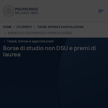
Skip to main content
Skip to page footer
You are here:
HOME
STUDENTI
TASSE, BORSE E AGEVOLAZIONI
BORSE DI STUDIO NON DSU E PREMI DI LAUREA
Tasse, borse e agevolazioni
Borse di studio non DSU e premi di
laurea