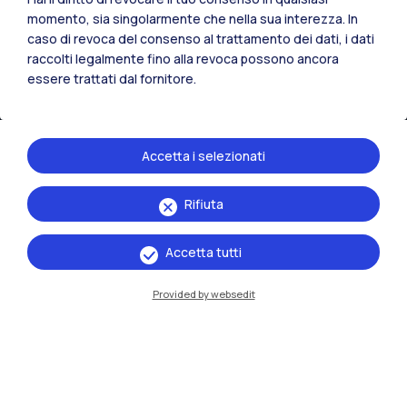
momento, sia singolarmente che nella sua interezza. In
caso di revoca del consenso al trattamento dei dati, i dati
raccolti legalmente fino alla revoca possono ancora
essere trattati dal fornitore.
Accetta i selezionati
Rifiuta
IT
EN
Sedi
Accetta tutti
Milano Leonardo
Provided by websedit
Milano Bovisa
Cremona
Lecco