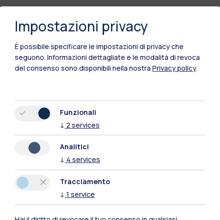
Impostazioni privacy
È possibile specificare le impostazioni di privacy che
seguono.
Informazioni dettagliate e le modalità di revoca
del consenso sono disponibili nella nostra
Privacy policy
.
Funzionali
↓
2
services
Polimi Community
Tutti i siti dell’ecosistema
Analitici
↓
4
services
Residenze
Frontiere
Esa
Tracciamento
↓
1
service
Hai il diritto di revocare il tuo consenso in qualsiasi