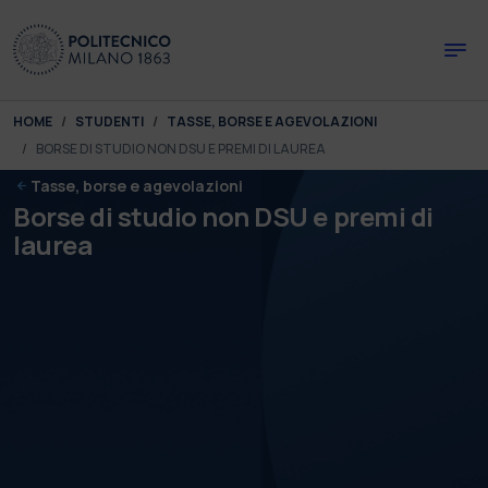
Skip to main content
Skip to page footer
You are here:
HOME
STUDENTI
TASSE, BORSE E AGEVOLAZIONI
BORSE DI STUDIO NON DSU E PREMI DI LAUREA
Tasse, borse e agevolazioni
Borse di studio non DSU e premi di
laurea