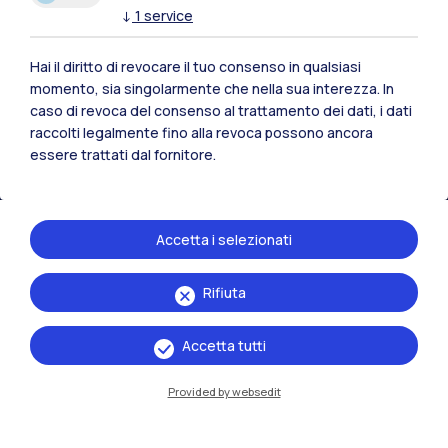
↓
1
service
Polimi Community
Tutti i siti dell’ecosistema
Hai il diritto di revocare il tuo consenso in qualsiasi
momento, sia singolarmente che nella sua interezza. In
caso di revoca del consenso al trattamento dei dati, i dati
Residenze
Frontiere
Esa
raccolti legalmente fino alla revoca possono ancora
essere trattati dal fornitore.
Accetta i selezionati
Rifiuta
Accetta tutti
Provided by websedit
IT
EN