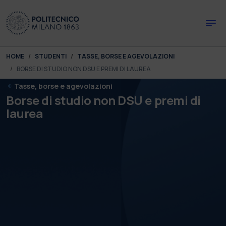
Skip to main content
Skip to page footer
You are here:
HOME
STUDENTI
TASSE, BORSE E AGEVOLAZIONI
BORSE DI STUDIO NON DSU E PREMI DI LAUREA
Tasse, borse e agevolazioni
Borse di studio non DSU e premi di
laurea