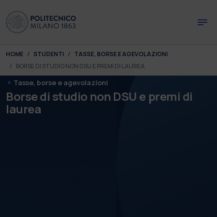
Skip to main content
Skip to page footer
You are here:
HOME
STUDENTI
TASSE, BORSE E AGEVOLAZIONI
BORSE DI STUDIO NON DSU E PREMI DI LAUREA
Tasse, borse e agevolazioni
Borse di studio non DSU e premi di
laurea