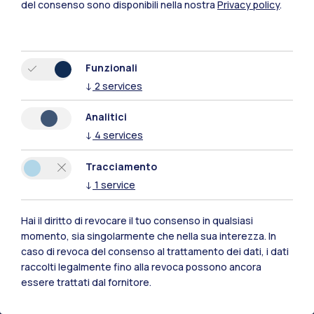
del consenso sono disponibili nella nostra
Privacy policy
.
Funzionali
↓
2
services
Analitici
↓
4
services
Tracciamento
↓
1
service
Hai il diritto di revocare il tuo consenso in qualsiasi
Polimi Community
momento, sia singolarmente che nella sua interezza. In
caso di revoca del consenso al trattamento dei dati, i dati
Tutti i siti dell’ecosistema
raccolti legalmente fino alla revoca possono ancora
essere trattati dal fornitore.
Residenze
Frontiere
Esa