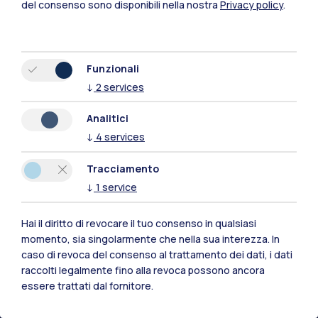
del consenso sono disponibili nella nostra
Privacy policy
.
Funzionali
↓
2
services
Analitici
↓
4
services
Tracciamento
↓
1
service
Hai il diritto di revocare il tuo consenso in qualsiasi
Polimi Community
momento, sia singolarmente che nella sua interezza. In
caso di revoca del consenso al trattamento dei dati, i dati
Tutti i siti dell’ecosistema
raccolti legalmente fino alla revoca possono ancora
essere trattati dal fornitore.
Residenze
Frontiere
Esa