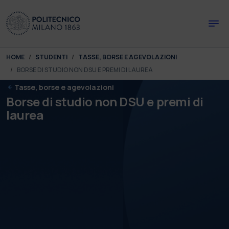
Skip to main content
Skip to page footer
You are here:
HOME
STUDENTI
TASSE, BORSE E AGEVOLAZIONI
BORSE DI STUDIO NON DSU E PREMI DI LAUREA
Tasse, borse e agevolazioni
Borse di studio non DSU e premi di
laurea