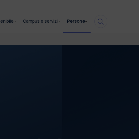
enibile
Campus e servizi
Persone