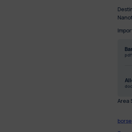
Desti
Nanot
Impor
Ba
pd
Al
do
Area 
borse