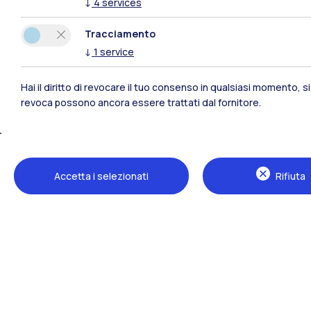
↓
4
services
Tracciamento
↓
1
service
Hai il diritto di revocare il tuo consenso in qualsiasi momento, 
revoca possono ancora essere trattati dal fornitore.
Polimi Community
Accetta i selezionati
Rifiuta
Tutti i siti dell’ecosistema