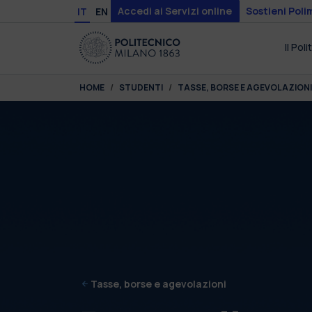
Skip to main content
Skip to page footer
Accedi ai Servizi online
Sostieni Poli
IT
EN
Il Pol
You are here:
HOME
STUDENTI
TASSE, BORSE E AGEVOLAZIONI
Tasse, borse e agevolazioni