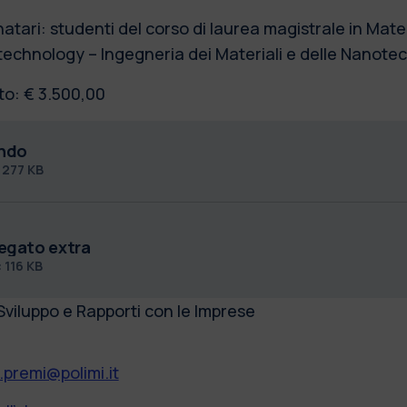
natari: studenti del corso di laurea magistrale in Mat
echnology – Ingegneria dei Materiali e delle Nanote
to: € 3.500,00
ndo
f
277 KB
legato extra
c
116 KB
Sviluppo e Rapporti con le Imprese
.premi@polimi.it