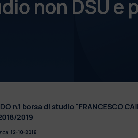
udio non DSU e p
DO n.1 borsa di studio "FRANCESCO CA
2018/2019
nza:
12-10-2018