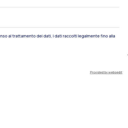
so al trattamento dei dati, i dati raccolti legalmente fino alla
ami di stato
Career Service
Provided by websedit
port
Pok
IT
EN