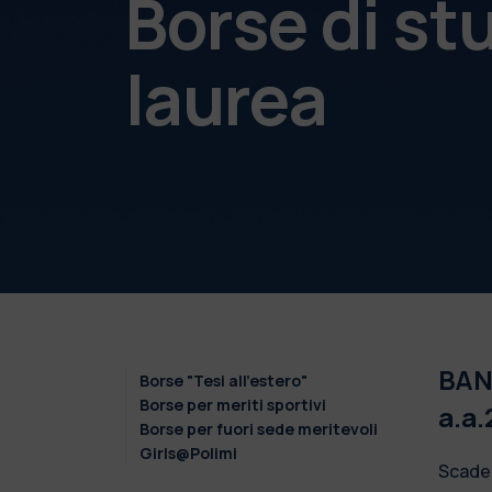
Borse di st
laurea
BAN
Borse "Tesi all'estero"
Borse per meriti sportivi
a.a.
Borse per fuori sede meritevoli
Girls@Polimi
Scade