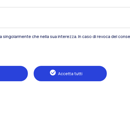
sia singolarmente che nella sua interezza. In caso di revoca del consen
Residenze
Frontiere
Es
Accetta tutti
Alumni
Webeep
S